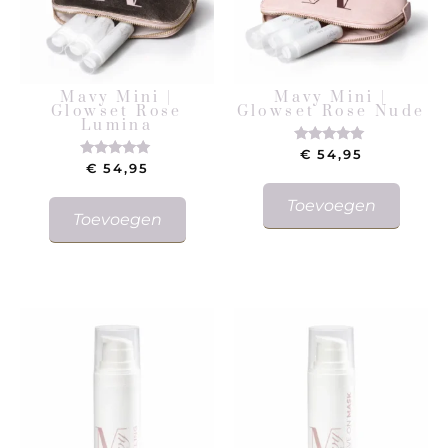
Mavy Mini |
Mavy Mini |
Glowset Rose
Glowset Rose Nude
Lumina
€
54,95
Gewaardeerd
5.00
€
54,95
Gewaardeerd
uit 5
5.00
uit 5
Toevoegen
Toevoegen