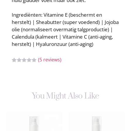
huid gladder voelt maar ook ziet.
Ingrediënten: Vitamine E (beschermt en
herstelt) | Sheabutter (super voedend) | Jojoba
olie (normaliseert overmatig talgproductie) |
Calendula (kalmeert | Vitamine C (anti-aging,
herstelt) | Hyaluronzuur (anti-aging)
(5 reviews)
Gewaardeerd
5
5.00
op 5
gebaseerd
op
klant
waarderingen
You Might Also Like