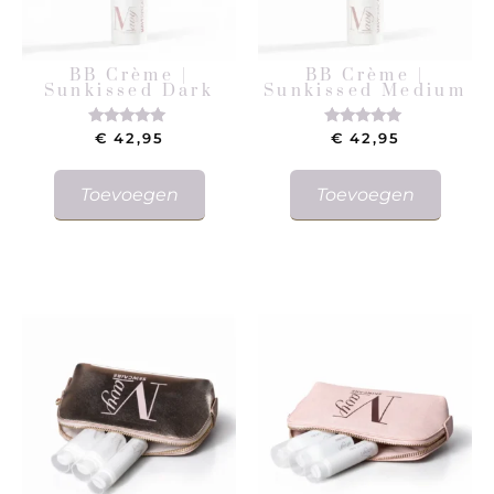
BB Crème |
BB Crème |
Sunkissed Dark
Sunkissed Medium
€
42,95
€
42,95
Gewaardeerd
Gewaardeerd
5.00
5.00
uit 5
uit 5
Toevoegen
Toevoegen