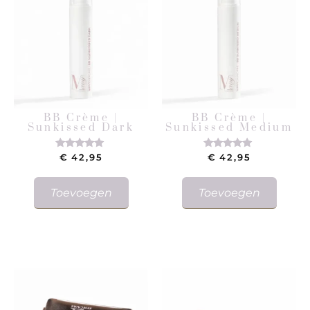
BB Crème |
BB Crème |
Sunkissed Dark
Sunkissed Medium
€
42,95
€
42,95
Gewaardeerd
Gewaardeerd
5.00
5.00
uit 5
uit 5
Toevoegen
Toevoegen