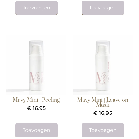
uit 5
uit 5
Toevoegen
Toevoegen
Mavy Mini | Peeling
Mavy Mini | Leave on
Mask
€
16,95
€
16,95
Toevoegen
Toevoegen