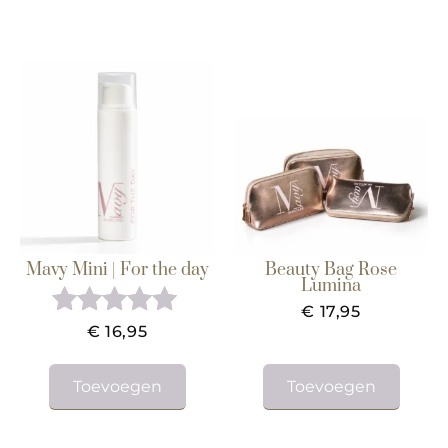
Mavy Mini | For the day
Beauty Bag Rose
Lumina
€
17,95
Gewaardeerd
€
16,95
5.00
uit 5
Toevoegen
Toevoegen