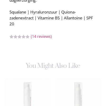
dagverzorging.
Squalane | Hyraluronzuur | Quiona-
zadenextract | Vitamine B5 | Allantoine | SPF
20
(14 reviews)
Gewaardeerd
14
4.86
op 5
gebaseerd
op
klant
waarderingen
You Might Also Like