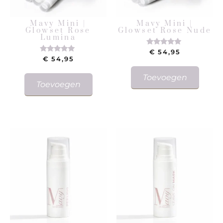
Mavy Mini |
Mavy Mini |
Glowset Rose
Glowset Rose Nude
Lumina
€
54,95
Gewaardeerd
5.00
€
54,95
Gewaardeerd
uit 5
5.00
uit 5
Toevoegen
Toevoegen